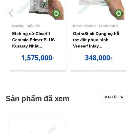
Kuraray - Nhật Bản
Ivoclar Vivadent - Liechtenstein
Etching sứ Clearfil
OptraStick Dụng cụ hỗ
R
Ceramic Primer PLUS
trợ đặt phục hình
Kuraray Nhật...
Veneer/ Inlay...
1,575,000
348,000
₫
₫
Sản phẩm đã xem
XEM TẤT CẢ