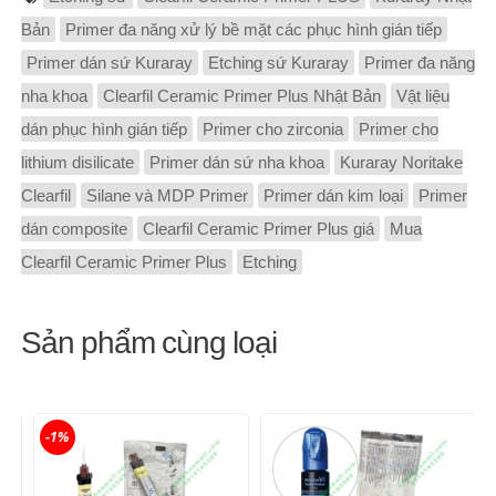
Bản
Primer đa năng xử lý bề mặt các phục hình gián tiếp
Primer dán sứ Kuraray
Etching sứ Kuraray
Primer đa năng
nha khoa
Clearfil Ceramic Primer Plus Nhật Bản
Vật liệu
dán phục hình gián tiếp
Primer cho zirconia
Primer cho
lithium disilicate
Primer dán sứ nha khoa
Kuraray Noritake
Clearfil
Silane và MDP Primer
Primer dán kim loại
Primer
dán composite
Clearfil Ceramic Primer Plus giá
Mua
Clearfil Ceramic Primer Plus
Etching
Sản phẩm cùng loại
-1%