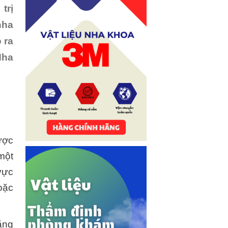
trị
nha
 ra
Nha
ược
một
vực
oặc
ẳng