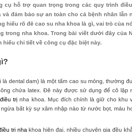
 cụ hỗ trợ quan trọng trong các quy trình điều 
ả và đảm bảo sự an toàn cho cả bệnh nhân lẫn 
g hiểu rõ đê cao su nha khoa là gì, vai trò của nó
ọng trong nha khoa. Trong bài viết dưới đây của 
 hiểu chi tiết về công cụ đặc biệt này.
gì?
i là dental dam) là một tấm cao su mỏng, thường đ
 không chứa latex. Đê này được sử dụng để cô lập 
h
điều trị
nha khoa. Mục đích chính là giữ cho khu 
 ngừa bất kỳ sự xâm nhập nào từ nước bọt, máu h
điều trị nha
khoa hiện đại, nhiều chuyên gia đều kh