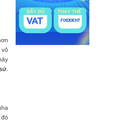
hơn
 vô
này
 sứ
.
nha
ừ đó