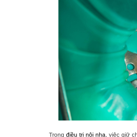
Trong
điều trị nội nha
, việc giữ c