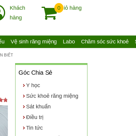
Khách
0
Giỏ hàng
hàng
yếu
Vệ sinh răng miệng
Labo
Chăm sóc sức khoẻ
NÊN BIẾT
Góc Chia Sẻ
Y học
Sức khoẻ răng miệng
Sát khuẩn
Điều trị
Tin tức