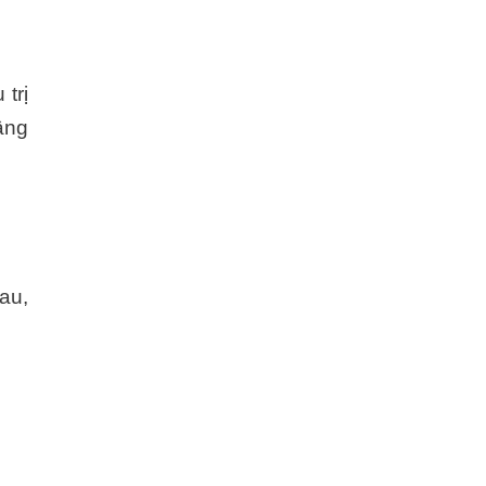
trị
âng
au,