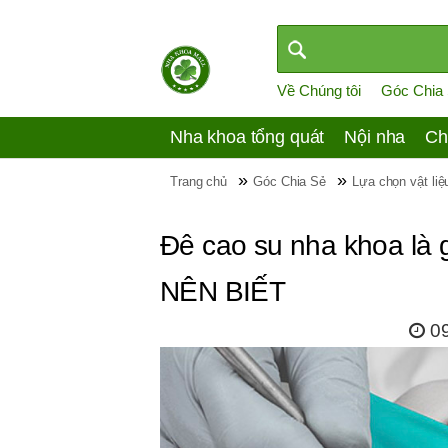
Về Chúng tôi
Góc Chia
Nha khoa tổng quát
Nội nha
Ch
»
»
Trang chủ
Góc Chia Sẻ
Lựa chọn vật li
Đê cao su nha khoa là g
NÊN BIẾT
0