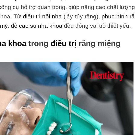
công cụ hỗ trợ quan trọng, giúp nâng cao chất lượng
 khoa. Từ
điều trị nội nha
(lấy tủy răng),
phục hình r
 mỹ
,
đê cao su nha khoa
đều đóng vai trò thiết yếu.
ha khoa
trong
điều trị
răng miệng