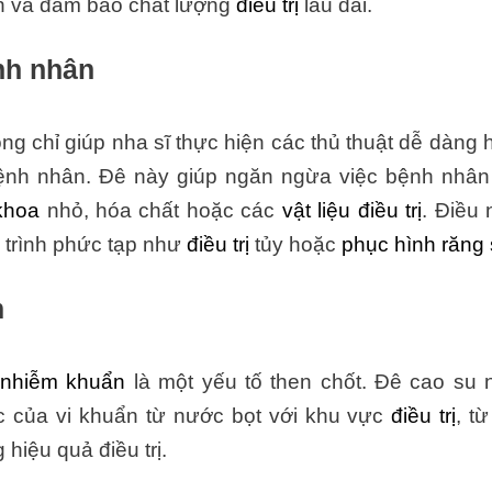
n và đảm bảo chất lượng
điều trị
lâu dài.
nh nhân
g chỉ giúp nha sĩ thực hiện các thủ thuật dễ dàng 
nh nhân. Đê này giúp ngăn ngừa việc bệnh nhân
khoa
nhỏ, hóa chất hoặc các
vật liệu điều trị
. Điều 
y trình phức tạp như
điều trị
tủy hoặc
phục hình răng
m
 nhiễm khuẩn
là một yếu tố then chốt. Đê cao su 
c của vi khuẩn từ nước bọt với khu vực
điều trị
, t
hiệu quả điều trị.