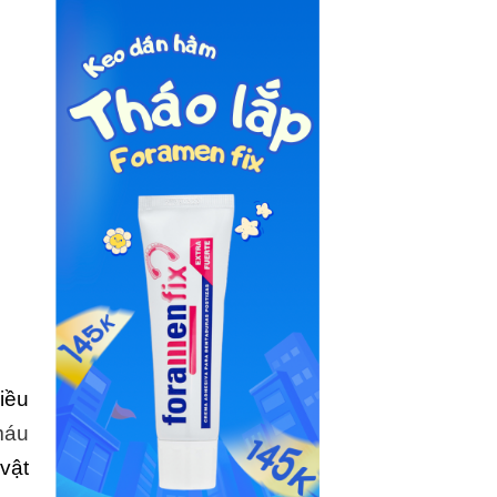
iều
máu
vật