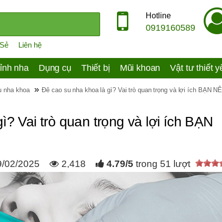
Hotline
0919160589
 Sẻ
Liên hệ
ỉnh nha
Dụng cụ
Thiết bị
Mũi khoan
Vật tư thiết 
»
ệu nha khoa
Đê cao su nha khoa là gì? Vai trò quan trọng và lợi ích BẠN 
ì? Vai trò quan trọng và lợi ích BẠN
9/02/2025
2,418
4.79
/
5
trong
51
lượt