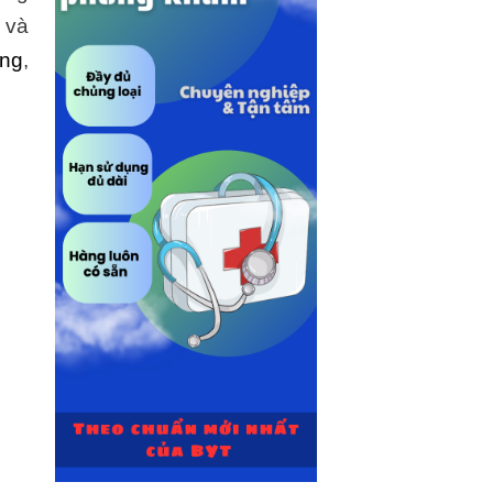
 và
ăng
,