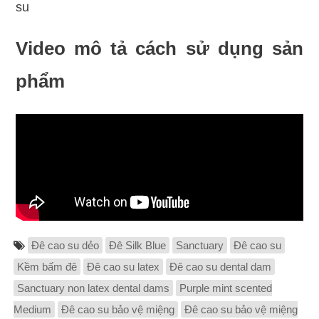
su
Video mô tả cách sử dụng sản
phẩm
Đê cao su dẻo
Đê Silk Blue
Sanctuary
Đê cao su
Kềm bấm đê
Đê cao su latex
Đê cao su dental dam
Sanctuary non latex dental dams
Purple mint scented
Medium
Đê cao su bảo vệ miệng
Đê cao su bảo vệ miệng