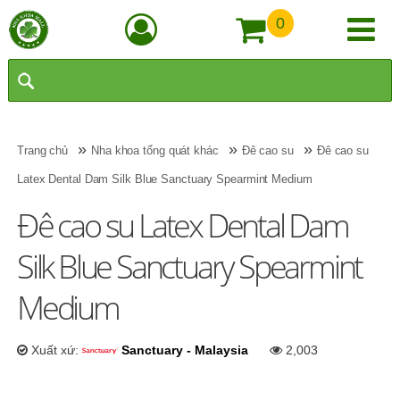
0
»
»
»
Trang chủ
Nha khoa tổng quát khác
Đê cao su
Đê cao su
Latex Dental Dam Silk Blue Sanctuary Spearmint Medium
Đê cao su Latex Dental Dam
Silk Blue Sanctuary Spearmint
Medium
Xuất xứ:
Sanctuary - Malaysia
2,003