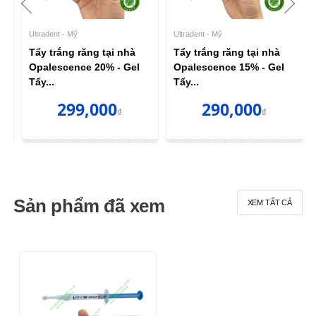
Philips - Mỹ
FGM - Brazil
Tẩy trắng tại nhà Nite
Tẩy trắng răng tại nhà
White 22% Philips Zoom
Whiteness Perfect 16%
185,000
119,000
₫
₫
132,000₫
Sản phẩm đã xem
XEM TẤT CẢ