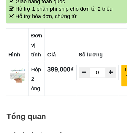
Giao hàng toàn quốc
Hỗ trợ 1 phần phí ship cho đơn từ 2 triệu
Hỗ trợ hóa đơn, chứng từ
Đơn
vị
Hình
tính
Giá
Số lượng
399,000₫
Hộp
Thê
vào
2
giỏ
ống
Tổng quan