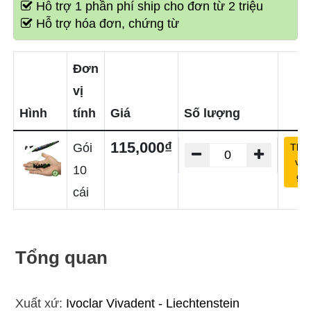
Hỗ trợ 1 phần phí ship cho đơn từ 2 triệu
Hỗ trợ hóa đơn, chứng từ
Đơn
vị
Hình
tính
Giá
Số lượng
115,000₫
Gói
Thê
vào
10
giỏ
cái
Tổng quan
Xuất xứ:
Ivoclar Vivadent - Liechtenstein