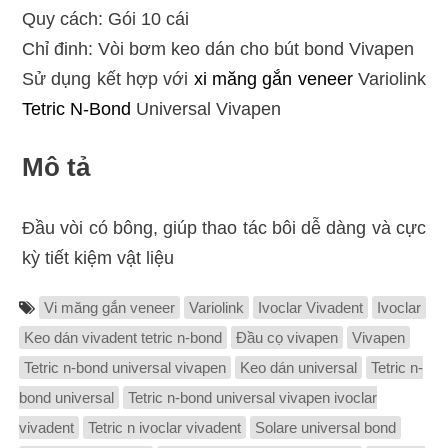
Quy cách: Gói 10 cái
Chỉ đinh: Vòi bơm keo dán cho bút bond Vivapen
Sử dụng kết hợp với
xi măng gắn veneer
Variolink
Tetric N-Bond
Universal Vivapen
Mô tả
Đầu vòi có bông, giúp thao tác bôi dễ dàng và cực
kỳ tiết kiệm vật liệu
Vi măng gắn veneer
Variolink
Ivoclar Vivadent
Ivoclar
Keo dán vivadent tetric n-bond
Đầu cọ vivapen
Vivapen
Tetric n-bond universal vivapen
Keo dán universal
Tetric n-
bond universal
Tetric n-bond universal vivapen ivoclar
vivadent
Tetric n ivoclar vivadent
Solare universal bond