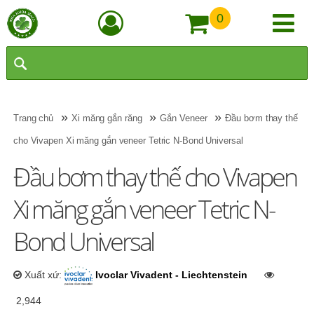
0
»
»
»
Trang chủ
Xi măng gắn răng
Gắn Veneer
Đầu bơm thay thế
cho Vivapen Xi măng gắn veneer Tetric N-Bond Universal
Đầu bơm thay thế cho Vivapen
Xi măng gắn veneer Tetric N-
Bond Universal
Xuất xứ:
Ivoclar Vivadent - Liechtenstein
2,944