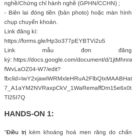
nghề/Chứng chỉ hành nghề (GPHN/CCHN) ;
- Biên lai đóng tiền (bản photo) hoặc màn hình
chụp chuyển khoản.
Link đăng kí:
https://forms.gle/Hp3o377pEYBTVi2u5
Link mẫu đơn đăng
ký: https://docs.google.com/document/d/1jtMhn
fWvLaOZ04-W7/edit?
fbclid=IwY2xjawIWRMxleHRuA2FlbQIxMAABHa
7_A1aYM2NVRaxpCkV_1WaRemaffDm15e6x0tg
Tl25I7Q
HANDS-ON 1:
"
Điều trị
kém khoáng hoá men răng do chấn