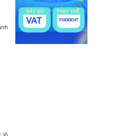
ạnh
 lộ