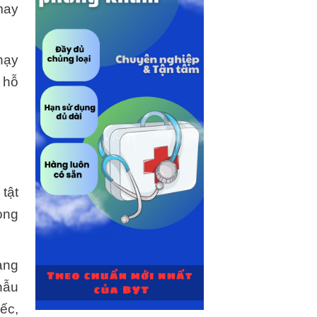
may
hạy
 hỗ
 tật
ọng
ng
hẫu
ếc,