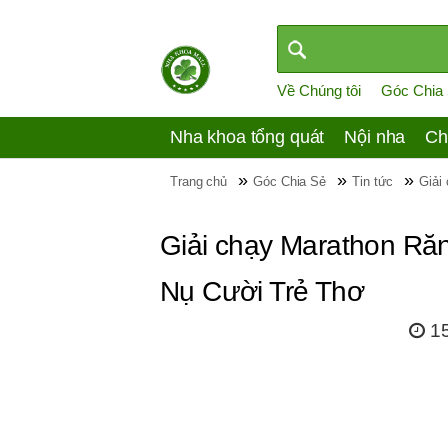
Về Chúng tôi
Góc Chia
Nha khoa tổng quát
Nội nha
Ch
»
»
»
Trang chủ
Góc Chia Sẻ
Tin tức
Giải
Giải chạy Marathon Ră
Nụ Cười Trẻ Thơ
1