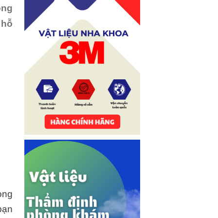
ộng
 hỗ
ong
bạn