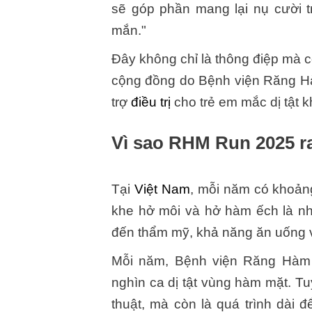
sẽ góp phần mang lại nụ cười 
mắn."
Đây không chỉ là thông điệp mà
cộng đồng do Bệnh viện Răng H
trợ
điều trị
cho trẻ em mắc dị tật 
Vì sao RHM Run 2025 r
Tại
Việt Nam
, mỗi năm có khoảng 
khe hở môi và hở hàm ếch là n
đến thẩm mỹ, khả năng ăn uống v
Mỗi năm, Bệnh viện Răng Hàm
nghìn ca dị tật vùng hàm mặt. Tu
thuật, mà còn là quá trình dài 