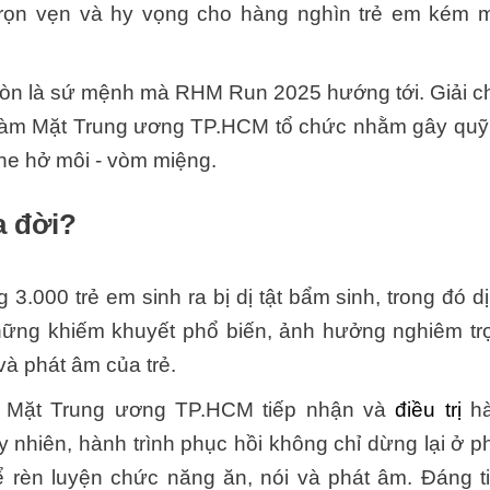
trọn vẹn và hy vọng cho hàng nghìn trẻ em kém 
 còn là sứ mệnh mà RHM Run 2025 hướng tới. Giải c
àm Mặt Trung ương TP.HCM tổ chức nhằm gây quỹ
khe hở môi - vòm miệng.
a đời?
3.000 trẻ em sinh ra bị dị tật bẩm sinh, trong đó dị
hững khiếm khuyết phổ biến, ảnh hưởng nghiêm tr
à phát âm của trẻ.
 Mặt Trung ương TP.HCM tiếp nhận và
điều trị
hà
y nhiên, hành trình phục hồi không chỉ dừng lại ở p
để rèn luyện chức năng ăn, nói và phát âm. Đáng ti