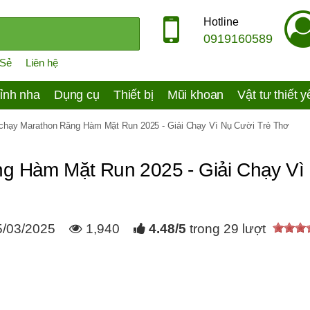
Hotline
0919160589
 Sẻ
Liên hệ
ỉnh nha
Dụng cụ
Thiết bị
Mũi khoan
Vật tư thiết 
 chạy Marathon Răng Hàm Mặt Run 2025 - Giải Chạy Vì Nụ Cười Trẻ Thơ
ng Hàm Mặt Run 2025 - Giải Chạy Vì
5/03/2025
1,940
4.48
/
5
trong
29
lượt