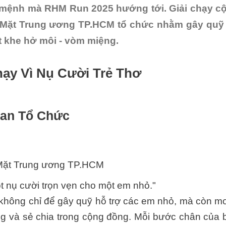
ứ mệnh mà RHM Run 2025 hướng tới. Giải chạy c
Mặt Trung ương TP.HCM tổ chức nhằm gây quỹ
tật khe hở môi - vòm miệng.
hạy Vì Nụ Cười Trẻ Thơ
Ban Tổ Chức
Mặt Trung ương TP.HCM
t nụ cười trọn vẹn cho một em nhỏ."
y không chỉ để gây quỹ hỗ trợ các em nhỏ, mà còn m
ng và sẻ chia trong cộng đồng. Mỗi bước chân của 