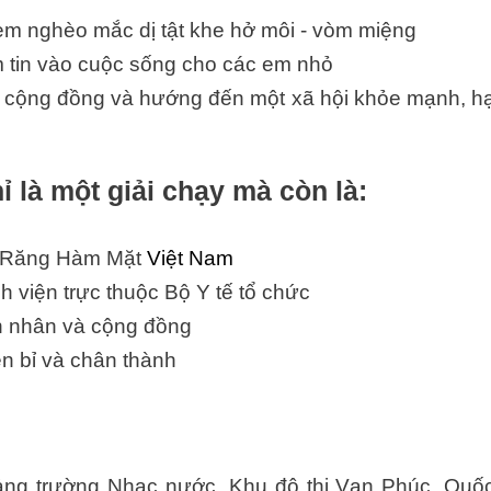
ẻ em nghèo mắc dị tật khe hở môi - vòm miệng
m tin vào cuộc sống cho các em nhỏ
nối cộng đồng và hướng đến một xã hội khỏe mạnh, h
là một giải chạy mà còn là:
h Răng Hàm Mặt
Việt Nam
h viện trực thuộc Bộ Y tế tổ chức
nh nhân và cộng đồng
ền bỉ và chân thành
uảng trường Nhạc nước, Khu đô thị Vạn Phúc, Quốc