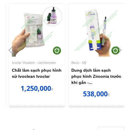
Ivoclar Vivadent - Liechtenstein
Bisco - Mỹ
Chất làm sạch phục hình
Dung dịch làm sạch
sứ Ivoclean Ivoclar
phục hình Zirconia trước
khi gắn -...
1,250,000
₫
538,000
₫