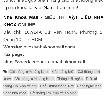
vụ tốt nhất, góp phần nâng cao chất lượng
điều
trị
nha khoa tại
Việt Nam
. Trân trọng!
Nha Khoa Mall
- SIÊU THỊ
VẬT LIỆU NHA
KHOA
ONLINE
Địa chỉ:
167/14A Sư Vạn Hạnh, Phường 2,
Quận 10, TP. HCM
Website:
https://nhakhoamall.com/
Fanpage:
https://www.facebook.com/nhakhoamall
Cắt thắng lưỡi bằng laser
Cắt thắng lưỡi
Cắt thắng lưỡi
laser
Cắt thắng lưỡi bằng laser
Thắng lưỡi ngắn
Điều trị
thắng lưỡi cho trẻ em
Phẫu thuật thắng lưỡi
Công nghệ laser
trong nha khoa
Cắt thắng lưỡi cho trẻ sơ sinh