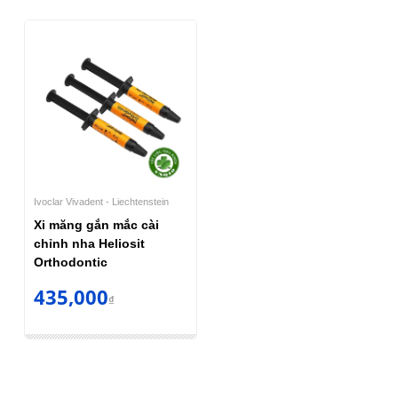
Ivoclar Vivadent - Liechtenstein
Xi măng gắn mắc cài
chỉnh nha Heliosit
Orthodontic
435,000
₫