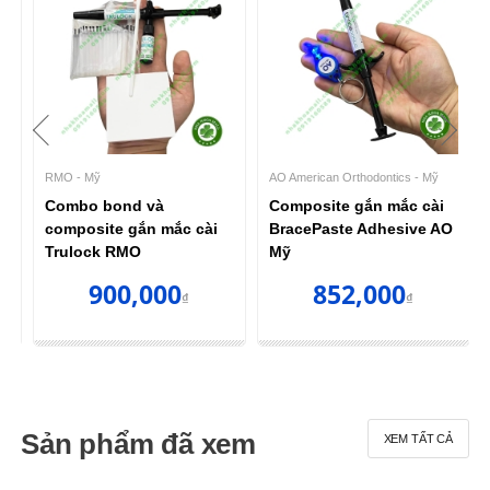
RMO - Mỹ
AO American Orthodontics - Mỹ
Combo bond và
Composite gắn mắc cài
composite gắn mắc cài
BracePaste Adhesive AO
Trulock RMO
Mỹ
900,000
852,000
₫
₫
Sản phẩm đã xem
XEM TẤT CẢ