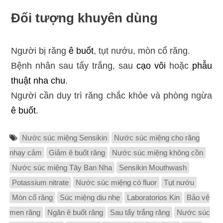
Đối tượng khuyên dùng
Người bị răng
ê buốt
, tụt nướu, mòn cổ răng.
Bệnh nhân sau tẩy trắng, sau
cạo vôi
hoặc
phẫu
thuật nha chu
.
Người cần duy trì răng chắc khỏe và phòng ngừa
ê buốt
.
Nước súc miệng Sensikin
Nước súc miệng cho răng
nhạy cảm
Giảm ê buốt răng
Nước súc miệng không cồn
Nước súc miệng Tây Ban Nha
Sensikin Mouthwash
Potassium nitrate
Nước súc miệng có fluor
Tụt nướu
Mòn cổ răng
Súc miệng dịu nhẹ
Laboratorios Kin
Bảo vệ
men răng
Ngăn ê buốt răng
Sau tẩy trắng răng
Nước súc