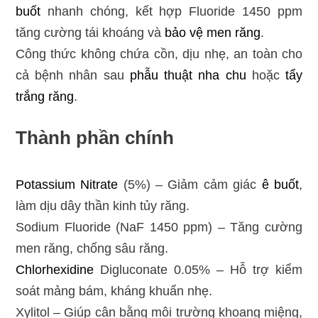
buốt
nhanh chóng, kết hợp Fluoride 1450 ppm
tăng cường tái khoáng và
bảo vệ men răng
.
Công thức không chứa cồn, dịu nhẹ, an toàn cho
cả bệnh nhân sau
phẫu thuật nha chu
hoặc
tẩy
trắng răng
.
Thành phần chính
Potassium Nitrate
(5%) – Giảm cảm giác
ê buốt
,
làm dịu dây thần kinh tủy răng.
Sodium Fluoride (NaF 1450 ppm) – Tăng cường
men răng, chống sâu răng.
Chlorhexidine
Digluconate 0.05% – Hỗ trợ kiểm
soát mảng bám, kháng khuẩn nhẹ.
Xylitol – Giúp cân bằng môi trường khoang miệng,