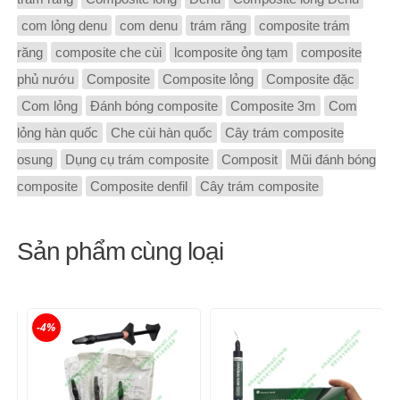
com lỏng denu
com denu
trám răng
composite trám
răng
composite che cùi
lcomposite ỏng tạm
composite
phủ nướu
Composite
Composite lỏng
Composite đặc
Com lỏng
Đánh bóng composite
Composite 3m
Com
lỏng hàn quốc
Che cùi hàn quốc
Cây trám composite
osung
Dụng cụ trám composite
Composit
Mũi đánh bóng
composite
Composite denfil
Cây trám composite
Sản phẩm cùng loại
-4%