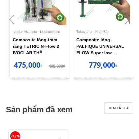
Ivoclar Vivadent - Liechtenstein
Tokuyama - Nhật Bản
,
Composite lỏng trám
Composite lỏng
răng TETRIC N-Flow 2
PALFIQUE UNIVERSAL
IVOCLAR THẾ...
FLOW Super low...
475,000
779,000
₫
₫
495,000₫
₫
Sản phẩm đã xem
XEM TẤT CẢ
-12%