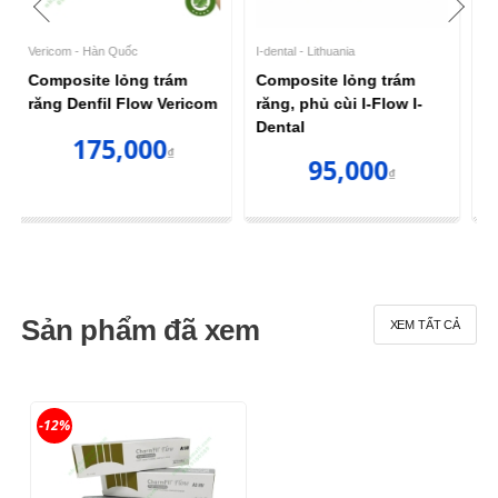
Mani - Nhật Bản
Hàng Ngoại Nhập
Composite lỏng trám
Composite lỏng Axcel -
răng Mani Flo-V
OPTIFLOW FLOWABLE
340,000
109,000
₫
360,000₫
₫
Sản phẩm đã xem
XEM TẤT CẢ
-12%