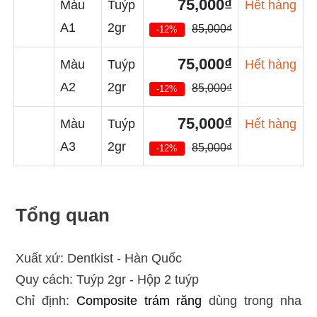
75,000₫
Màu
Tuýp
Hết hàng
A1
2gr
85,000₫
-12%
75,000₫
Màu
Tuýp
Hết hàng
A2
2gr
85,000₫
-12%
75,000₫
Màu
Tuýp
Hết hàng
A3
2gr
85,000₫
-12%
Tổng quan
Xuất xứ: Dentkist - Hàn Quốc
Quy cách: Tuýp 2gr - Hộp 2 tuýp
Chỉ định:
Composite trám răng
dùng trong nha