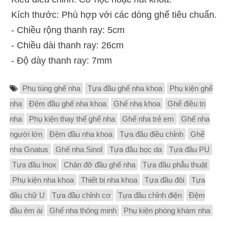
Kích thước: Phù hợp với các dòng ghế tiêu chuẩn.
- Chiều rộng thanh ray: 5cm
- Chiều dài thanh ray: 26cm
- Độ dày thanh ray: 7mm
Phụ tùng ghế nha
Tựa đầu ghế nha khoa
Phụ kiện ghế
nha
Đệm đầu ghế nha khoa
Ghế nha khoa
Ghế điều trị
nha
Phụ kiện thay thế ghế nha
Ghế nha trẻ em
Ghế nha
người lớn
Đệm đầu nha khoa
Tựa đầu điều chỉnh
Ghế
nha Gnatus
Ghế nha Sinol
Tựa đầu bọc da
Tựa đầu PU
Tựa đầu Inox
Chân đỡ đầu ghế nha
Tựa đầu phẫu thuật
Phụ kiện nha khoa
Thiết bị nha khoa
Tựa đầu đôi
Tựa
đầu chữ U
Tựa đầu chỉnh cơ
Tựa đầu chỉnh điện
Đệm
đầu êm ái
Ghế nha thông minh
Phụ kiện phòng khám nha