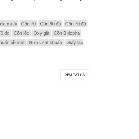
ớc muối
Cồn 70
Cồn 90 độ
Cồn 70 độ
70 đọ
Cồn lốc
Oxy già
Cồn Bidopha
huẩn bề mặt
Nước sát khuẩn
Giấy lau
XEM TẤT CẢ