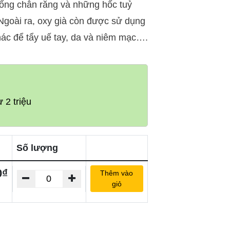
 ống chân răng và những hốc tuỷ
. Ngoài ra, oxy già còn được sử dụng
ác để tẩy uế tay, da và niêm mạc….
 2 triệu
Số lượng
0₫
Thêm vào
giỏ