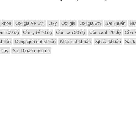
a khoa
Oxi già VP 3%
Oxy
Oxi già
Oxi già 3%
Sát khuẩn
Nư
anh 90 độ
Cồn y tế 70 độ
Cồn can 90 độ
Cồn xanh 70 độ
Cồn 
khuẩn
Dung dịch sát khuẩn
Khăn sát khuẩn
Xịt sát khuẩn
Sát k
n tay
Sát khuẩn dụng cụ