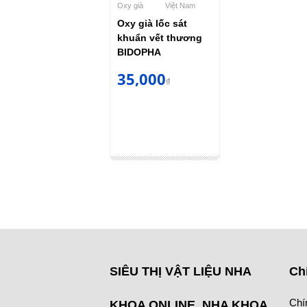
Oxy già
Việt Nam
Oxy già lốc sát
khuẩn vết thương
BIDOPHA
35,000
₫
SIÊU THỊ VẬT LIỆU NHA
Ch
Chí
KHOA ONLINE NHA KHOA