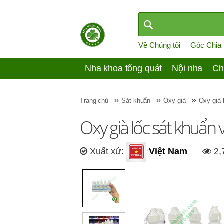
Về Chúng tôi
Góc Chia
Nha khoa tổng quát
Nội nha
Ch
»
»
»
Trang chủ
Sát khuẩn
Oxy già
Oxy già
Oxy già lốc sát khuẩ
Xuất xứ:
Việt Nam
2