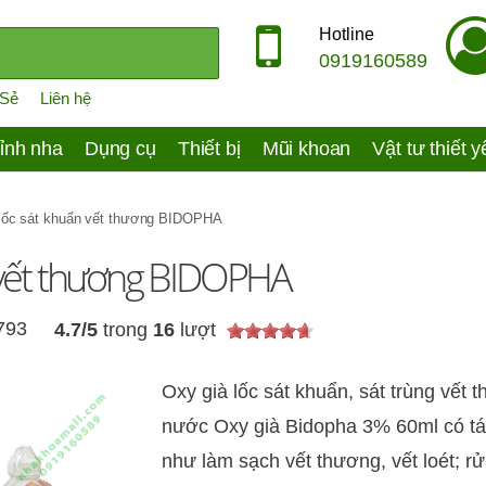
Hotline
0919160589
 Sẻ
Liên hệ
ỉnh nha
Dụng cụ
Thiết bị
Mũi khoan
Vật tư thiết 
 lốc sát khuẩn vết thương BIDOPHA
n vết thương BIDOPHA
,793
4.7
/
5
trong
16
lượt
Oxy già lốc sát khuẩn, sát trùng vết
nước Oxy già Bidopha 3% 60ml có tá
như làm sạch vết thương, vết loét; rử