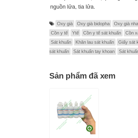
nguồn lửa, tia lửa.
Oxy già
Oxy già bidopha
Oxy già nh
Cồn y tế
Ytế
Cồn y tế sát khuẩn
Cồn x
Sát khuẩn
Khăn lau sát khuẩn
Giấy sát 
sát khuẩn
Sát khuẩn tay khoan
Sát khuẩ
Sản phẩm đã xem