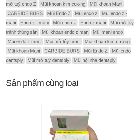
mở tuỷ endo Z
Mũi khoan kim cương
Mũi khoan Mani
CARBIDE BURS
Mũi Endo Z
Mũi endo z
Mũi endo z -
mani
Endo z - mani
Mũi endo-z
Endo z mani
Mũi mở tủy
tránh thủng sàn
Mũi khoan endo z man
Mũi mani endo
Mũi endo z mani
Mũi mở tủy mani
Mũi khoan kim cương
Mũi khoan Mani
CARBIDE BURS
Mũi Endo Z
Mũi endo
dentsply
Mũi mở tuỷ dentsply
Mũi nội nha dentsply
Sản phẩm cùng loại