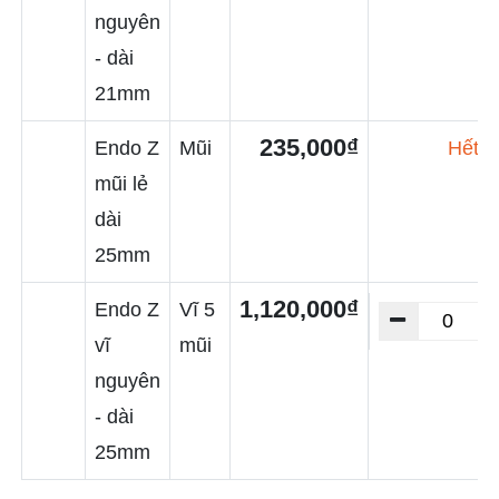
nguyên
- dài
21mm
235,000₫
Endo Z
Mũi
Hết h
mũi lẻ
dài
25mm
1,120,000₫
Endo Z
Vĩ 5
vĩ
mũi
nguyên
- dài
25mm