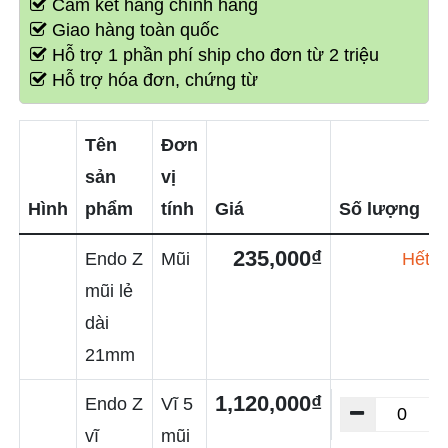
Cam kết hàng chính hãng
Giao hàng toàn quốc
Hỗ trợ 1 phần phí ship cho đơn từ 2 triệu
Hỗ trợ hóa đơn, chứng từ
Tên
Đơn
sản
vị
Hình
phẩm
tính
Giá
Số lượng
235,000₫
Endo Z
Mũi
Hết h
mũi lẻ
dài
21mm
1,120,000₫
Endo Z
Vĩ 5
vĩ
mũi