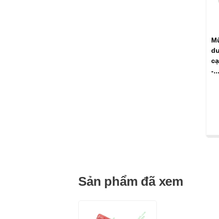
Mũ
dư
cạ
-..
Sản phẩm đã xem