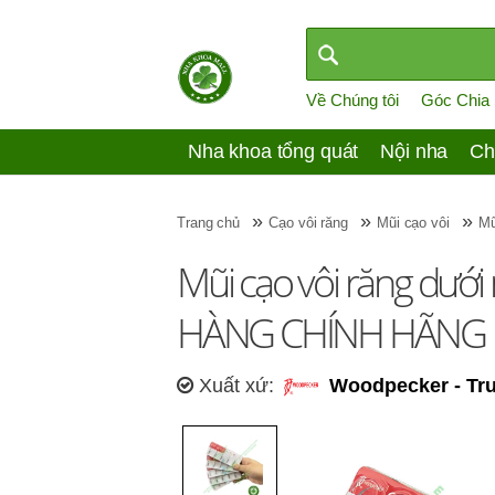
Về Chúng tôi
Góc Chia
Nha khoa tổng quát
Nội nha
Ch
»
»
»
Trang chủ
Cạo vôi răng
Mũi cạo vôi
Mũ
Mũi cạo vôi răng dưới
HÀNG CHÍNH HÃNG
Xuất xứ:
Woodpecker - Tr