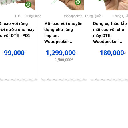
DTE - Trung Quốc
Woodpecker - Trung Quốc
Trung Qu
i cạo vôi răng
Mũi cạo vôi chuyên
Dụng cụ tháo lắp
ới nướu cho máy
dụng cho răng
mũi cạo vôi cho
o vôi DTE - PD1
Implant
máy DTE,
.
Woodpecker...
Woodpecker,...
99,000
1,299,000
180,000
₫
₫
₫
1,500,000₫