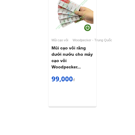
Mũi cạo vôi
Woodpecker - Trung Quốc
Mũi cạo vôi răng
dưới nướu cho máy
cạo vôi
Woodpecker...
99,000
₫