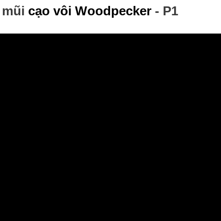
g mũi
cạo vôi Woodpecker
- P1