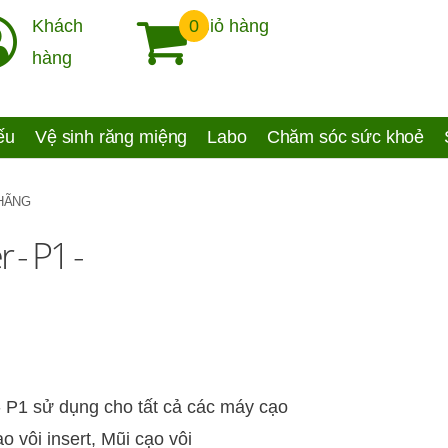
Khách
0
Giỏ hàng
hàng
yếu
Vệ sinh răng miệng
Labo
Chăm sóc sức khoẻ
 HÃNG
 - P1 -
 P1 sử dụng cho tất cả các máy cạo
 vôi insert, Mũi cạo vôi