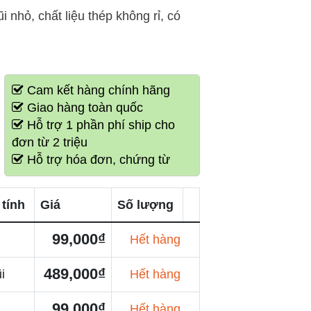
nhỏ, chất liệu thép không rỉ, có
Cam kết hàng chính hãng
Giao hàng toàn quốc
Hỗ trợ 1 phần phí ship cho
đơn từ 2 triệu
Hỗ trợ hóa đơn, chứng từ
 tính
Giá
Số lượng
99,000₫
Hết hàng
489,000₫
i
Hết hàng
99,000₫
Hết hàng