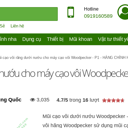
Hotline
0919160589
 Sẻ
Liên hệ
ỉnh nha
Dụng cụ
Thiết bị
Mũi khoan
Vật tư thiết 
i cạo vôi răng dưới nướu cho máy cạo vôi Woodpecker - P1 - HÀNG CHÍNH
 nướu cho máy cạo vôi Woodpecker
ung Quốc
3,035
4.7
/
5
trong
16
lượt
Mũi cạo vôi dưới nướu Woodpecker -
vôi hãng Woodpecker sử dụng mũi cạo