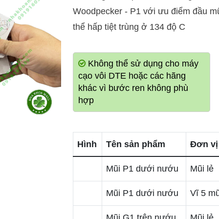
Woodpecker - P1 với ưu điểm đầu mũi 
thể hấp tiệt trùng ở 134 độ C
Không thể sử dụng cho máy
cạo vôi DTE hoặc các hãng
khác vì bước ren không phù
hợp
Hình
Tên sản phẩm
Đơn vị
Mũi P1 dưới nướu
Mũi lẻ
Mũi P1 dưới nướu
Vĩ 5 mũ
Mũi G1 trên nướu
Mũi lẻ