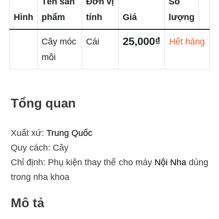
Tên sản
Đơn vị
Số
Hình
phẩm
tính
Giá
lượng
25,000₫
Cây móc
Cái
Hết hàng
môi
Tổng quan
Xuất xứ:
Trung Quốc
Quy cách: Cây
Chỉ định: Phụ kiện thay thế cho máy
Nội Nha
dùng
trong nha khoa
Mô tả