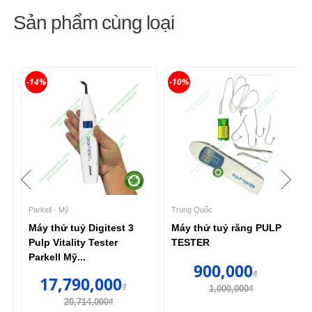
Sản phẩm cùng loại
-14%
-10%
Parkell - Mỹ
Trung Quốc
Máy thử tuỷ Digitest 3
Máy thử tuỷ răng PULP
Pulp Vitality Tester
TESTER
Parkell Mỹ...
900,000
₫
17,790,000
₫
1,000,000₫
20,714,000₫