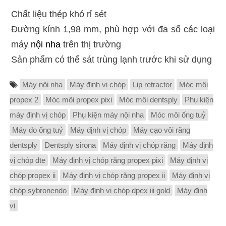
Chất liệu thép khó rỉ sét
Đường kính 1,98 mm, phù hợp với đa số các loại
máy
nội nha
trên thị trường
Sản phẩm có thể sát trùng lạnh trước khi sử dụng
Máy nội nha
Máy định vị chóp
Lip retractor
Móc môi
propex 2
Móc môi propex pixi
Móc môi dentsply
Phụ kiện
máy định vị chóp
Phụ kiện máy nội nha
Móc môi ống tuỷ
Máy đo ống tuỷ
Máy định vị chóp
Máy cạo vôi răng
dentsply
Dentsply sirona
Máy định vị chóp răng
Máy định
vị chóp dte
Máy định vị chóp răng propex pixi
Máy định vị
chóp propex ii
Máy định vị chóp răng propex ii
Máy định vị
chóp sybronendo
Máy định vị chóp dpex iii gold
Máy định
vị