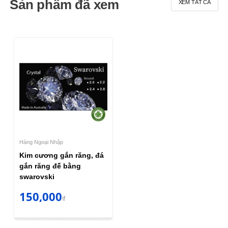
Sản phẩm đã xem
XEM TẤT CẢ
Hàng Ngoại Nhập
Kim cương gắn răng, đá
gắn răng đế bằng
swarovski
150,000
₫