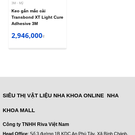
3M - Mỹ
Keo gắn mắc cài ​
Transbond XT Light Cure
Adhesive 3M
2,946,000
₫
SIÊU THỊ VẬT LIỆU NHA KHOA ONLINE NHA
KHOA MALL
Công ty TNHH Riva Việt Nam
Head Office
: Số 3 đường 1B KDC An Phú Tây, Xã Bình Chánh,