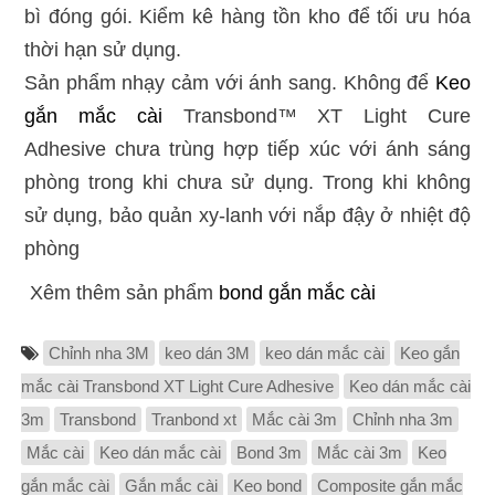
bì đóng gói. Kiểm kê hàng tồn kho để tối ưu hóa
thời hạn sử dụng.
Sản phẩm nhạy cảm với ánh sang. Không để
Keo
gắn mắc cài
​Transbond™ XT Light Cure
Adhesive chưa trùng hợp tiếp xúc với ánh sáng
phòng trong khi chưa sử dụng. Trong khi không
sử dụng, bảo quản xy-lanh với nắp đậy ở nhiệt độ
phòng
Xêm thêm sản phẩm
bond gắn mắc cài
Chỉnh nha 3M
keo dán 3M
keo dán mắc cài
Keo gắn
mắc cài ​Transbond XT Light Cure Adhesive
Keo dán mắc cài
3m
Transbond
Tranbond xt
Mắc cài 3m
Chỉnh nha 3m
Mắc cài
Keo dán mắc cài
Bond 3m
Mắc cài 3m
Keo
gắn mắc cài
Gắn mắc cài
Keo bond
Composite gắn mắc