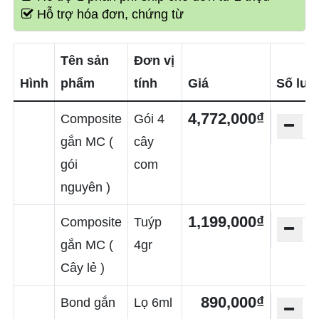
Hỗ trợ hóa đơn, chứng từ
Tên sản
Đơn vị
Hình
phẩm
tính
Giá
Số lư
4,772,000₫
Composite
Gói 4
gắn MC (
cây
gói
com
nguyên )
1,199,000₫
Composite
Tuýp
gắn MC (
4gr
Cây lẻ )
890,000₫
Bond gắn
Lọ 6ml