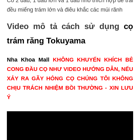
Có 2 đầu, 1 đầu lớn và 1 đầu nhỏ thích hợp để trải
đều miếng trám lớn và điêu khắc các múi rãnh
Video mô tả cách sử dụng
cọ
trám răng Tokuyama
Nha Khoa Mall
KHÔNG KHUYẾN KHÍCH BẺ
CONG ĐẦU CỌ NHƯ VIDEO HƯỚNG DẪN, NẾU
XẢY RA GÃY HỎNG CỌ CHÚNG TÔI KHÔNG
CHỊU TRÁCH NHIỆM BỒI THƯỜNG - XIN LƯU
Ý