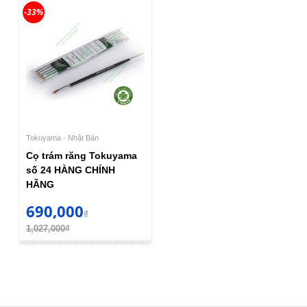
-33%
Tokuyama - Nhật Bản
Cọ trám răng Tokuyama
số 24 HÀNG CHÍNH
HÃNG
690,000
₫
1,027,000₫