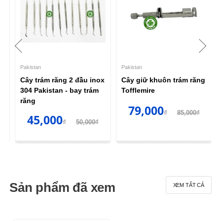
Pakistan
Pakistan
h
Cây trám răng 2 đầu inox
Cây giữ khuôn trám răng
 -
304 Pakistan - bay trám
Tofflemire
răng
79,000
₫
85,000₫
45,000
₫
50,000₫
Sản phẩm đã xem
XEM TẤT CẢ