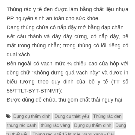
Thùng rác y tế đen được làm bằng chất liệu nhựa
PP nguyên sinh an toàn cho sức khỏe.
Dạng thùng chứa có nắp đậy mở bằng đạp chân
Kết cấu thành và đáy dày cứng, có nắp đậy, bề
mặt trong thùng nhẵn; trong thùng có lõi riêng có
quai xách.
Bên ngoài có vạch mức ¾ chiều cao của hộp với
dòng chữ “Không đựng quá vạch này” và được in
biểu tượng theo quy định của bộ y tế (TT số
58/TTLT-BYT-BTNMT):
Được dùng để chứa, thu gom chất thải nguy hại
Dụng cụ thẩm định
Dụng cụ thiết yếu
Thùng rác đen
thùng rác xanh
thùng rác vàng
Dụng cụ thẩm định
Dụng
cụ thiết yếu
Thùng rác y tế 15 lít màu vàng xanh - Cái