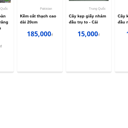
ng Quốc
Pakistan
Việt Nam
 nhám
Pen cong đắp sứ
Mould đổ đế toàn
Thư
ái
Pakistan dài 15cm -
hàm - Đế đổ mẫu
phụ
Cái
thạch cao - Cái
0
₫
50,000
99,000
₫
₫
55,000₫
130,000₫