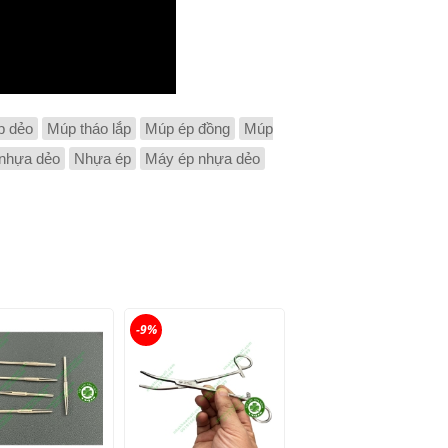
p dẻo
Múp tháo lắp
Múp ép đồng
Múp
nhựa dẻo
Nhựa ép
Máy ép nhựa dẻo