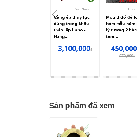
Pakistan
Trung Quốc
Tru
Kềm cắt thạch cao
Cây kẹp giấy nhám
Cây kẹp giấy
dài 20cm
đầu trụ to - Cái
đầu nhọn - C
185,000
15,000
15,00
₫
₫
Sản phẩm đã xem