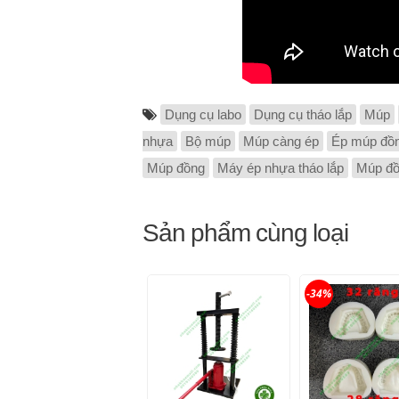
Dụng cụ labo
Dụng cụ tháo lắp
Múp
nhựa
Bộ múp
Múp càng ép
Ép múp đồ
Múp đồng
Máy ép nhựa tháo lắp
Múp đồ
Sản phẩm cùng loại