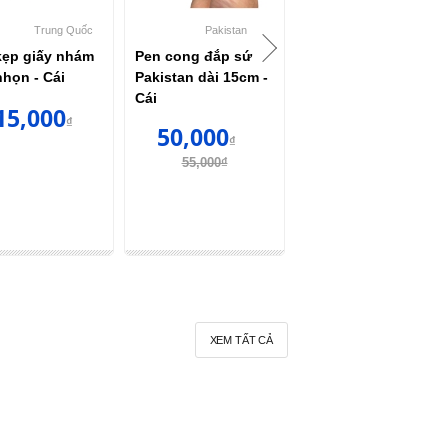
Pakistan
Trung Quốc
Trung Quốc
ớc đo lòng mão
Cọ đắp sứ số 6 -
Ti sứ zirconia dùng
c hình Pakistan
Cây
để cắm khay nướn
sứ tổ ong Labo
89,000
60,000
₫
₫
90,000
₫
120,000₫
XEM TẤT CẢ