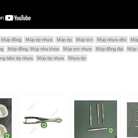
Múp đồng
Múp ép nhựa
Múp ép
Múp lớn
Múp nhựa dẻo
Mú
ng
Múp đồng. Múp nha khoa
Múp em nhựa
Múp đồng đại
Múp 
ng labo ép nhựa
Múp ép nhựa
Nhựa ép
-9%
-24%
-26%