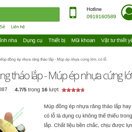
Hotline
0919160589
 Sẻ
Liên hệ
ỉnh nha
Dụng cụ
Thiết bị
Mũi khoan
Vật tư thiết 
Múp đồng ép nhựa răng tháo lắp - Múp ép nhựa cứng lớn, có lỗ
 tháo lắp - Múp ép nhựa cứng lớn
,087
4.7
/
5
trong
16
lượt
Múp đồng ép nhựa răng tháo lắp hay 
có lỗ là dụng cụ không thể thiếu tro
lắp. Chất liệu bền chắc, chịu được l