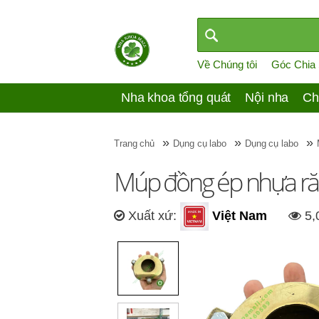
Về Chúng tôi
Góc Chia
Nha khoa tổng quát
Nội nha
Ch
»
»
»
Trang chủ
Dụng cụ labo
Dụng cụ labo
Múp đồng ép nhựa răng
Xuất xứ:
Việt Nam
5