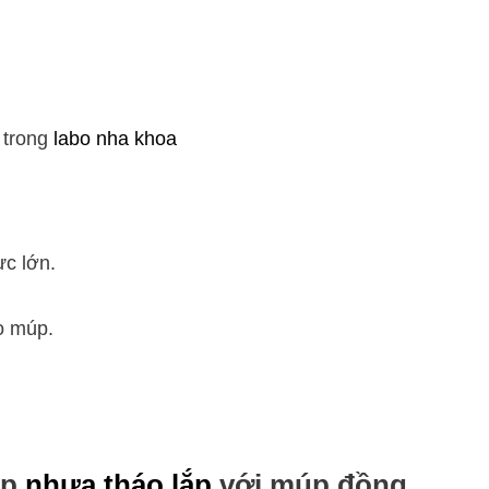
 trong
labo nha khoa
ực lớn.
 múp.
ép
nhựa tháo lắp
với múp đồng