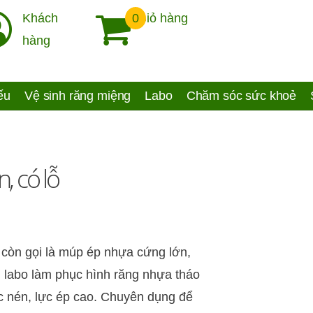
Khách
0
Giỏ hàng
hàng
yếu
Vệ sinh răng miệng
Labo
Chăm sóc sức khoẻ
, có lỗ
còn gọi là múp ép nhựa cứng lớn,
ng labo làm phục hình răng nhựa tháo
ực nén, lực ép cao. Chuyên dụng để