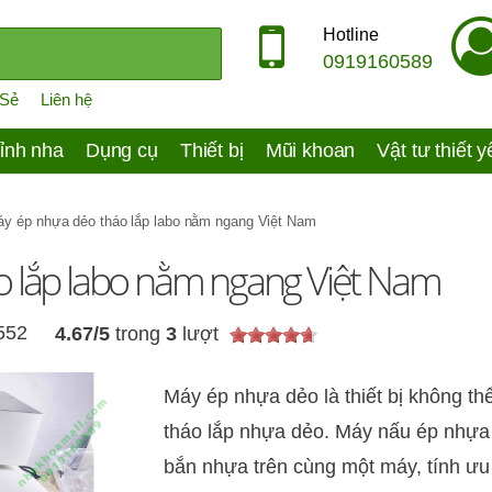
Hotline
0919160589
 Sẻ
Liên hệ
ỉnh nha
Dụng cụ
Thiết bị
Mũi khoan
Vật tư thiết 
y ép nhựa dẻo tháo lắp labo nằm ngang Việt Nam
 lắp labo nằm ngang Việt Nam
,552
4.67
/
5
trong
3
lượt
Máy ép nhựa dẻo là thiết bị không thể
tháo lắp nhựa dẻo. Máy nấu ép nhựa
bắn nhựa trên cùng một máy, tính ưu 