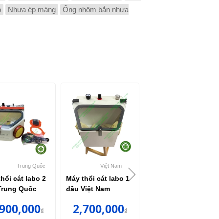
p
Nhựa ép máng
Ống nhôm bắn nhựa
Trung Quốc
Việt Nam
Đài Loan
hổi cát labo 2
Máy thổi cát labo 1
Máy mài thạch cao
Trung Quốc
đầu Việt Nam
labo Đài Loan JT 19
,900,000
2,700,000
6,280,000
₫
₫
₫