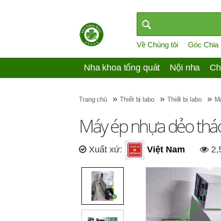
Về Chúng tôi
Góc Chia
Nha khoa tổng quát
Nội nha
Ch
»
»
»
Trang chủ
Thiết bị labo
Thiết bị labo
Má
Máy ép nhựa dẻo tháo
Xuất xứ:
Việt Nam
2