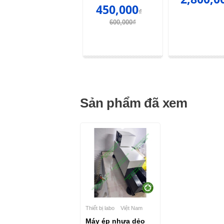
₫
450,000
₫
600,000₫
Sản phẩm đã xem
Thiết bị labo
Việt Nam
Máy ép nhựa dẻo