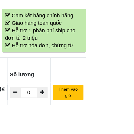
Cam kết hàng chính hãng
Giao hàng toàn quốc
Hỗ trợ 1 phần phí ship cho
đơn từ 2 triệu
Hỗ trợ hóa đơn, chứng từ
Số lượng
0₫
Thêm vào
giỏ