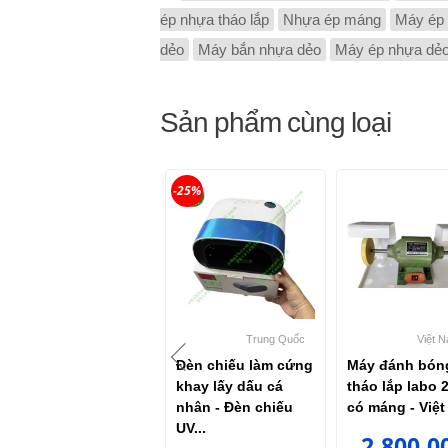
ép nhựa tháo lắp
Nhựa ép máng
Máy ép
dẻo
Máy bắn nhựa dẻo
Máy ép nhựa dẻo
Sản phẩm cùng loại
-25%
Trung Quốc
Trung Quốc
Việt 
Máy nấu chảy sáp
Đèn chiếu làm cứng
Máy đánh bón
labo 3 hộc Jintai
khay lấy dấu cá
tháo lắp labo 
Wax Pot JT-15
nhân - Đèn chiếu
có máng - Việ
UV...
699,000
2,800,0