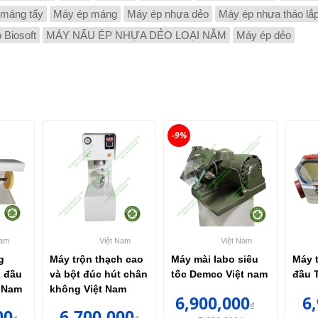
 máng tẩy
Máy ép máng
Máy ép nhựa dẻo
Máy ép nhựa tháo lắ
 Biosoft
MÁY NẤU ÉP NHỰA DẺO LOẠI NẰM
Máy ép dẻo
-9%
Nam
Việt Nam
Việt Nam
g
Máy trộn thạch cao
Máy mài labo siêu
Máy t
2 đầu
và bột đúc hút chân
tốc Demco Việt nam
đầu 
t Nam
không Việt Nam
6,900,000
6
₫
00
6,700,000