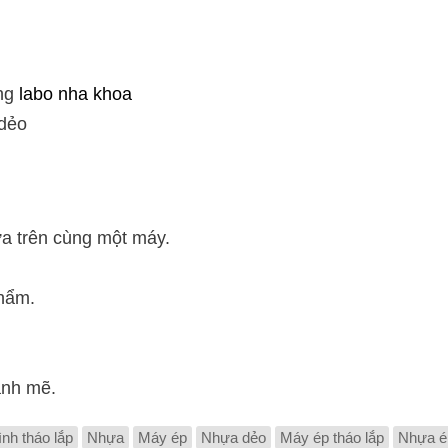
ong
labo nha khoa
 dẻo
a trên cùng một máy.
hẩm.
ạnh mẽ.
nh tháo lắp
Nhựa
Máy ép
Nhựa dẻo
Máy ép tháo lắp
Nhựa é