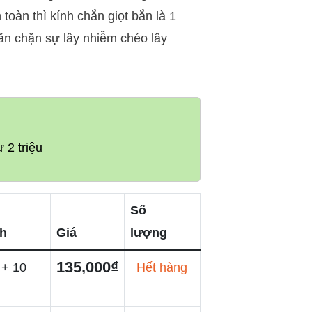
toàn thì kính chắn giọt bắn là 1
ăn chặn sự lây nhiễm chéo lây
 2 triệu
Số
nh
Giá
lượng
135,000₫
 + 10
Hết hàng