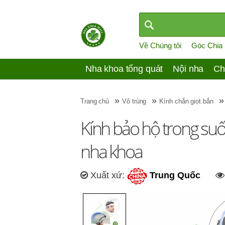
Về Chúng tôi
Góc Chia
Nha khoa tổng quát
Nội nha
Ch
»
»
Trang chủ
Vô trùng
Kính chắn giọt bắn
Kính bảo hộ trong su
nha khoa
Xuất xứ:
Trung Quốc