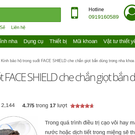
Hotline
0919160589
 Sẻ
Liên hệ
ỉnh nha
Dụng cụ
Thiết bị
Mũi khoan
Vật tư thiết 
»
Kính bảo hộ trong suốt FACE SHIELD che chắn giọt bắn dùng trong nha khoa
ốt FACE SHIELD che chắn giọt bắn 
2,144
4.7
/
5
trong
17
lượt
Trong quá trình điều trị cạo vôi hay m
nước hoặc dịch tiết trong miệng sẽ