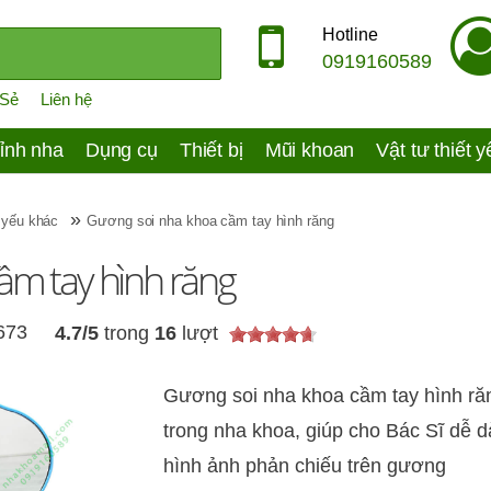
Hotline
0919160589
 Sẻ
Liên hệ
ỉnh nha
Dụng cụ
Thiết bị
Mũi khoan
Vật tư thiết 
»
 yếu khác
Gương soi nha khoa cầm tay hình răng
ầm tay hình răng
,673
4.7
/
5
trong
16
lượt
Gương soi nha khoa cầm tay hình răn
trong nha khoa, giúp cho Bác Sĩ dễ 
hình ảnh phản chiếu trên gương