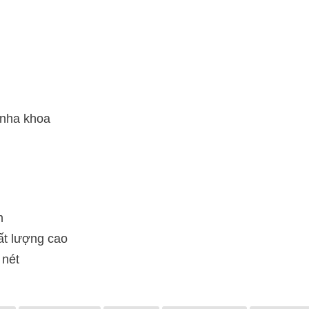
 nha khoa
m
ất lượng cao
 nét