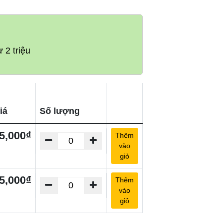
 2 triệu
iá
Số lượng
5,000₫
Thêm
vào
giỏ
5,000₫
Thêm
vào
giỏ