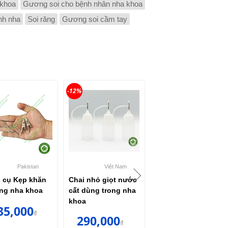
khoa
Gương soi cho bệnh nhân nha khoa
nh nha
Soi răng
Gương soi cầm tay
-12%
Pakistan
Việt Nam
Việt Nam
 cụ Kẹp khăn
Chai nhỏ giọt nước
Chai nhỏ giọt thuỷ
ng nha khoa
cất dùng trong nha
tinh dùng trong nha
khoa
khoa
35,000
₫
290,000
25,000
₫
₫