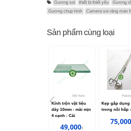
Gương soi
thiết bị thiết yếu
Gương r
Gương chụp hình
Camera soi răng màn 
Sản phẩm cùng loại
Việt Nam
Việt Nam
Pakist
Lọc bồn nhổ loại
Kính trộn vật liệu
Kẹp gắp dụng
thấp - Cái
dày 10mm - mài mịn
trong nồi hấp 
4 cạnh - Cái
28,000
75,00
₫
49,000
₫