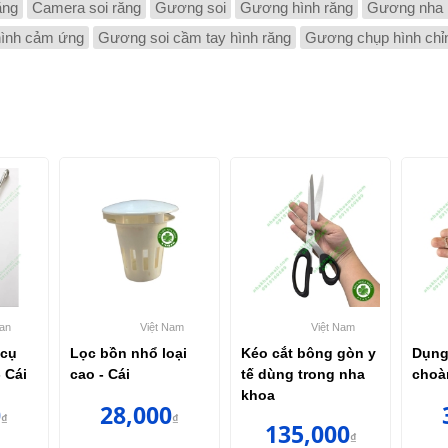
ăng
Camera soi răng
Gương soi
Gương hình răng
Gương nha 
hình cảm ứng
Gương soi cầm tay hình răng
Gương chụp hình chỉ
an
Việt Nam
Việt Nam
 cụ
Lọc bồn nhổ loại
Kéo cắt bông gòn y
Dụng
- Cái
cao - Cái
tế dùng trong nha
choà
khoa
0
28,000
₫
₫
135,000
₫