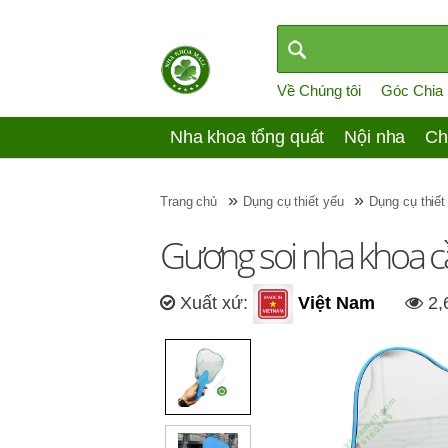
Về Chúng tôi
Góc Chia
Nha khoa tổng quát
Nội nha
Ch
»
»
Trang chủ
Dụng cụ thiết yếu
Dụng cụ thiết
Gương soi nha khoa c
Xuất xứ:
Việt Nam
2