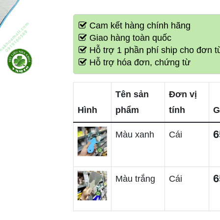
Cam kết hàng chính hãng
Giao hàng toàn quốc
Hỗ trợ 1 phần phí ship cho đơn từ
Hỗ trợ hóa đơn, chứng từ
Tên sản
Đơn vị
Hình
phẩm
tính
G
6
Màu xanh
Cái
6
Màu trắng
Cái