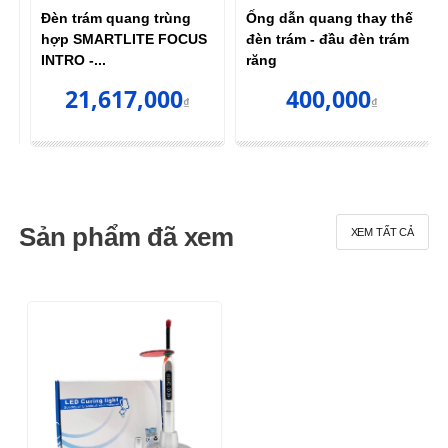
g
Đèn trám quang trùng
Ống dẫn quang thay thế
hợp SMARTLITE FOCUS
đèn trám - đầu đèn trám
INTRO -...
răng
21,617,000
400,000
₫
₫
Sản phẩm đã xem
XEM TẤT CẢ