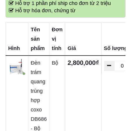
Hỗ trợ 1 phần phí ship cho đơn từ 2 triệu
Hỗ trợ hóa đơn, chứng từ
Tên
Đơn
sản
vị
Hình
phẩm
tính
Giá
Số lượng
2,800,000₫
Đèn
Bộ
trám
quang
trùng
hợp
coxo
DB686
- Bộ