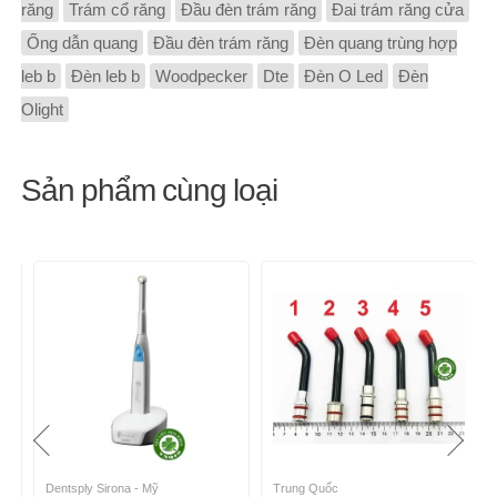
răng
Trám cổ răng
Đầu đèn trám răng
Đai trám răng cửa
Ống dẫn quang
Đầu đèn trám răng
Đèn quang trùng hợp
leb b
Đèn leb b
Woodpecker
Dte
Đèn O Led
Đèn
Olight
Sản phẩm cùng loại
Dentsply Sirona - Mỹ
Trung Quốc