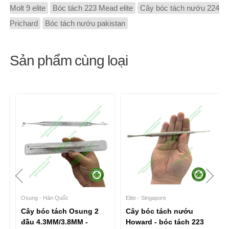
Molt 9 elite
Bóc tách 223 Mead elite
Cây bóc tách nướu 224
Prichard
Bóc tách nướu pakistan
Sản phẩm cùng loại
Osung - Hàn Quốc
Elite - Singapore
c
Cây bóc tách Osung 2
Cây bóc tách nướu
đầu 4.3MM/3.8MM -
Howard - bóc tách 223